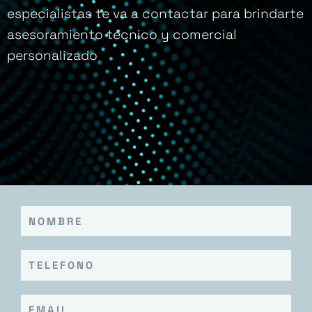
especialistas te va a contactar para brindarte
asesoramiento técnico y comercial
personalizado
N
o
m
T
b
e
r
l
e
E
e