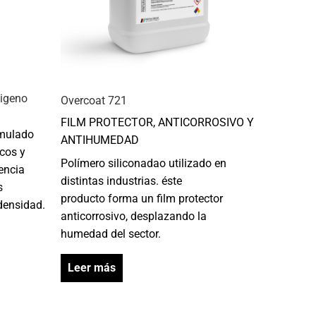
igeno
Overcoat 721
FILM PROTECTOR, ANTICORROSIVO Y
rmulado
ANTIHUMEDAD
icos y
Polímero siliconadao utilizado en
iencia
distintas industrias. éste
s
producto forma un film protector
densidad.
anticorrosivo, desplazando la
humedad del sector.
Leer más