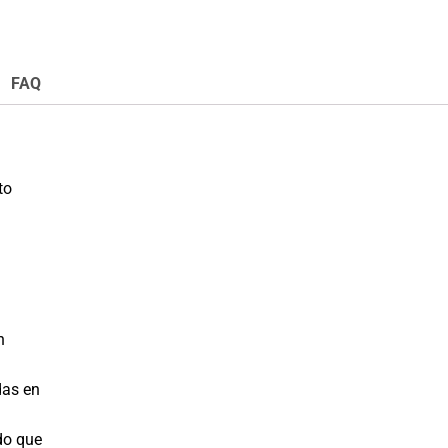
FAQ
to
n
das en
do que