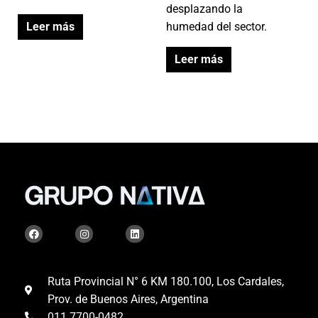
desplazando la
Leer más
humedad del sector.
Leer más
F
I
L
a
n
i
c
s
n
e
t
k
b
a
e
o
g
d
Ruta Provincial N° 6 KM 180.100, Los Cardales,
o
r
i
Prov. de Buenos Aires, Argentina
k
a
n
m
011 7700-0482