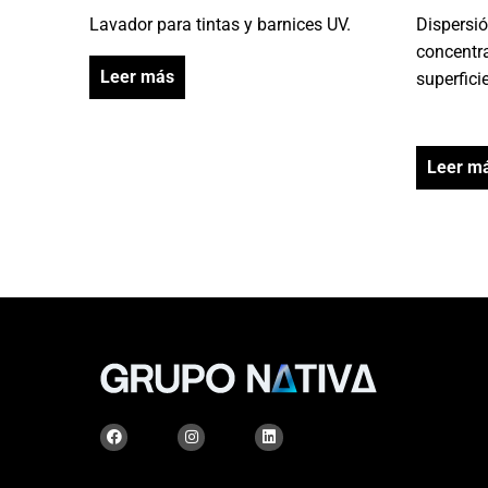
Lavador para tintas y barnices UV.
Dispersió
concentr
Leer más
superfici
Leer m
F
I
L
a
n
i
c
s
n
e
t
k