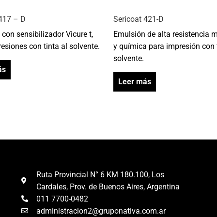
 417 – D
Sericoat 421-D
con sensibilizador Vicure t,
Emulsión de alta resistencia 
esiones con tinta al solvente.
y química para impresión con t
solvente.
ás
Leer más
Ruta Provincial N° 6 KM 180.100, Los
Cardales, Prov. de Buenos Aires, Argentina
011 7700-0482
administracion2@gruponativa.com.ar