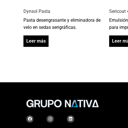
Dynsol Pasta
Sericoat
Pasta desengrasante y eliminadora de
Emulsión 
velo en sedas serigráficas.
para impr
Leer más
Leer m
F
I
L
a
n
i
c
s
n