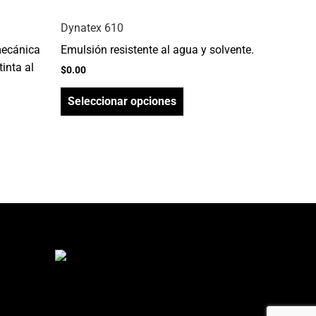
la
Dynatex 610
página
mecánica
Emulsión resistente al agua y solvente.
de
inta al
producto
$
0.00
Seleccionar opciones