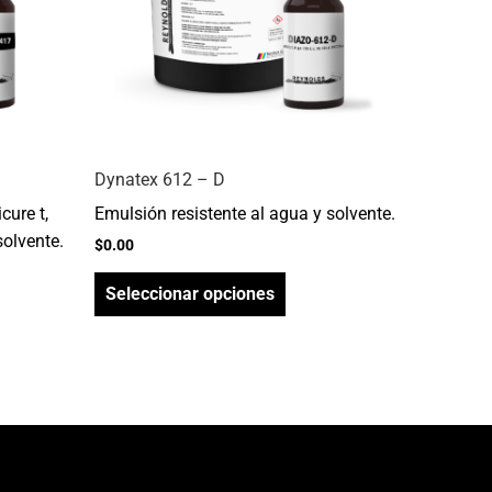
opciones
se
pueden
elegir
en
la
Dynatex 612 – D
página
cure t,
Emulsión resistente al agua y solvente.
de
solvente.
producto
$
0.00
Seleccionar opciones